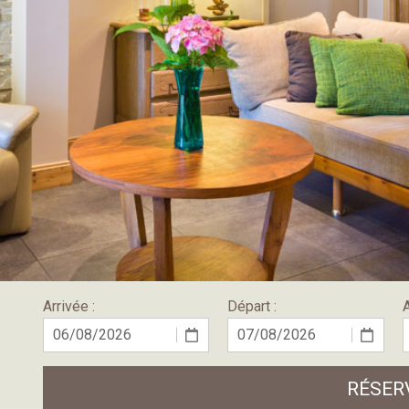
Arrivée :
Départ :
A