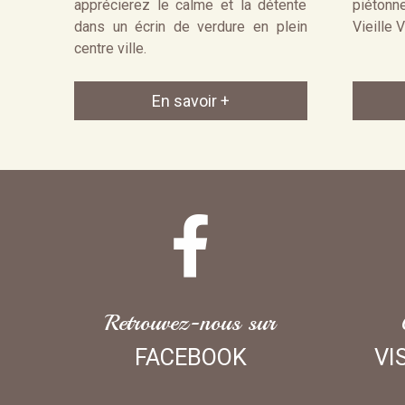
apprécierez le calme et la détente
piétonn
dans un écrin de verdure en plein
Vieille V
centre ville.
En savoir +
Retrouvez-nous sur
FACEBOOK
VI