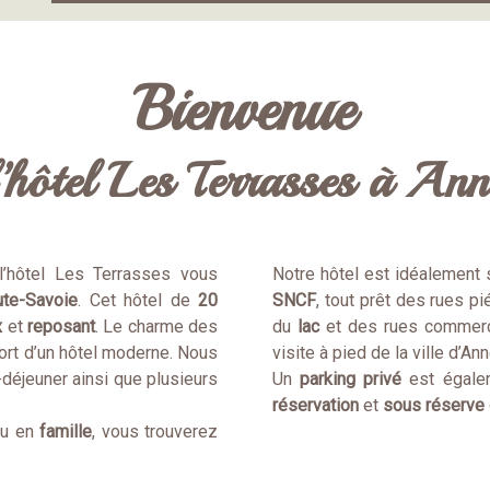
Bienvenue
l’hôtel Les Terrasses à Ann
 l’hôtel Les Terrasses vous
Notre hôtel est idéalement 
te-Savoie
. Cet hôtel de
20
SNCF
, tout prêt des rues 
x
et
reposant
. Le charme des
du
lac
et des rues commerçan
ort d’un hôtel moderne. Nous
visite à pied de la ville d’An
déjeuner ainsi que plusieurs
Un
parking privé
est égalem
réservation
et
sous réserve 
ou en
famille
, vous trouverez