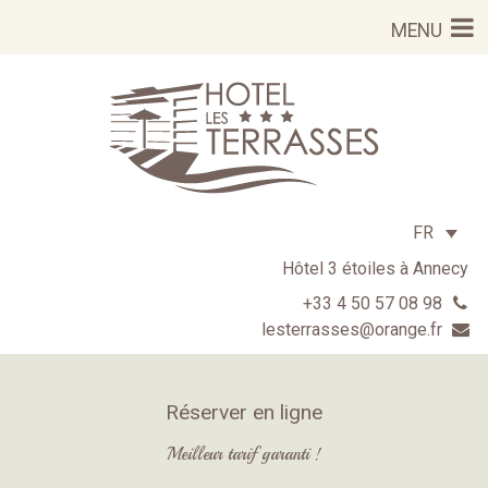
Aller
MENU
au
contenu
FR
Hôtel 3 étoiles à Annecy
+33 4 50 57 08 98
lesterrasses@orange.fr
Réserver en ligne
Meilleur tarif garanti !