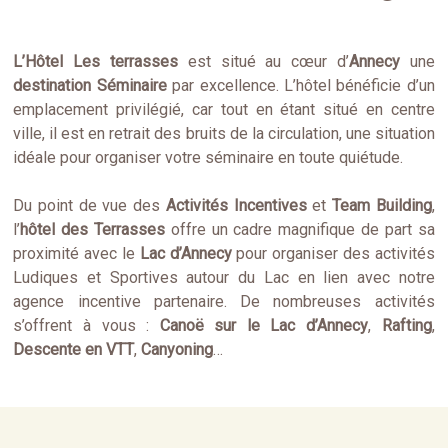
L
’Hôtel Les terrasses
est situé au cœur d’
Annecy
une
destination Séminaire
par excellence. L’hôtel bénéficie d’un
emplacement privilégié, car tout en étant situé en centre
ville, il est en retrait des bruits de la circulation, une situation
idéale pour organiser votre séminaire en toute quiétude.
Du point de vue des
A
ctivités
I
ncentives
et
Team Building
,
l’
hôtel des Terrasses
offre un cadre magnifique de part sa
proximité avec le
Lac d’Annecy
pour organiser des activités
Ludiques et Sportives autour du Lac en lien avec notre
agence incentive partenaire. De nombreuses activités
s’offrent à vous :
Canoë
sur le L
ac
d’Annecy
,
R
afting
,
D
escente
en
VTT
,
Canyoning
…