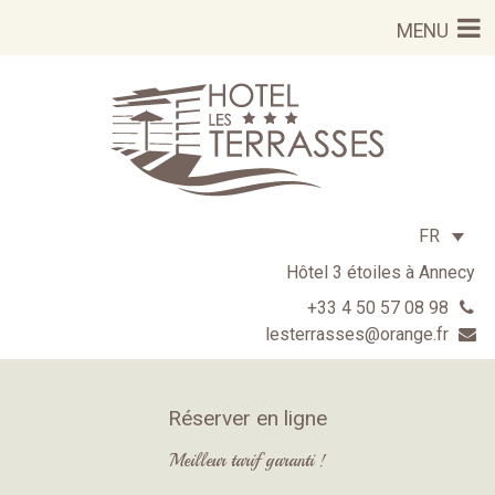
Aller
MENU
au
contenu
FR
Hôtel 3 étoiles à Annecy
+33 4 50 57 08 98
lesterrasses@orange.fr
Réserver en ligne
Meilleur tarif garanti !